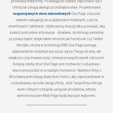
prowadzą małą firmę. Pozwalają na szybkie zapoznanie się z
ofertą lub usługą danego przedsiębiorstwa. Projektowanie
responsywnych stron internetowych
One Page znacznie
ułatwiło nawigację na urządzeniach mobilnych, czyli na
smartfonach i tabletach. Użytkownicy muszą tylko przewijać, aby
znaleźć potrzebne informacje - działanie, do którego jesteśmy
przyzwyczajeni, dzięki takim stronom jak Facebook czy Twitter.
Nie tylko strona w technologi RWD One Page pomaga
użytkownikom mobilnym poruszać się po Twojej stronie, ale
zwiększa czas trwania sesji i zmniejsza współczynnik odrzuceń.
Kolejną zaletą stron One Page jest możliwość rozbudowy i
stworzenia podstron w każdym momencie. Niektóre firmy z
Wrocławia potrzebują dużej ilości treści, aby zaprezentować w
rozbudowany sposób swoją ofertę. Jeśli Twoja firma oferuje
wiele różnych rodzajów usług lub produktów, witryny
wielostronicowe Multi Page będą lepszym wyborem.