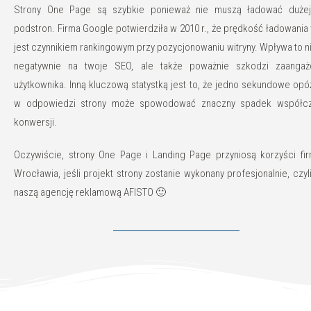
Strony One Page są szybkie ponieważ nie muszą ładować dużej 
podstron. Firma Google potwierdziła w 2010 r., że prędkość ładowania 
jest czynnikiem rankingowym przy pozycjonowaniu witryny. Wpływa to ni
negatywnie na twoje SEO, ale także poważnie szkodzi zaangaż
użytkownika. Inną kluczową statystką jest to, że jedno sekundowe opó
w odpowiedzi strony może spowodować znaczny spadek współcz
konwersji.
Oczywiście, strony One Page i Landing Page przyniosą korzyści fi
Wrocławia, jeśli projekt strony zostanie wykonany profesjonalnie, czyl
naszą agencję reklamową AFISTO 🙂