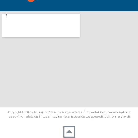
Copyright AFISTO / All Rights Reserved / Wszystkie znaki firmowe lub towarowe należą do ich
prawowitych właścicieli i zostały użyte wyłącznie do celów poglądowych lub informacyjnych