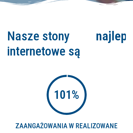
dobr
Nasze stony
najle
internetowe są
101
%
ZAANGAŻOWANIA W REALIZOWANE